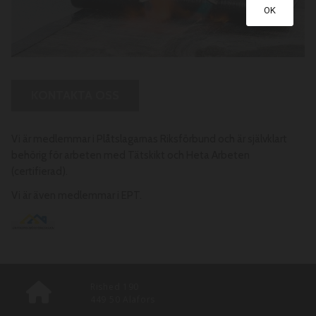
OK
KONTAKTA OSS
Vi är medlemmar i Plåtslagarnas Riksförbund och är självklart
behörig för arbeten med Tätskikt och Heta Arbeten
(certifierad).
Vi är även medlemmar i EPT.
Rished 190
449 50 Alafors