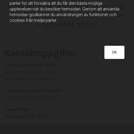
parter för att försäkra att du får den bästa möjliga
Vänd dig med förtroende till oss när
upplevelsen när du besöker hemsidan. Genom att använda
du vill få ett arbete med garanterat
hemsidan godkänner du användningen av funktioner och
cookies från tredje parter.
hög kvalitet utfört!
Kontaktuppgifter
OK
Tfn Peter: 070-382 97 31
E-post:
peter@alaforsplat.se
Rished 190, 449 50 Alafors
Tfn Verkstad: 0303-74 19 40
Tfn Christer: 070-514 13 37
Öppettider:
Vardagar 07.00-16.00