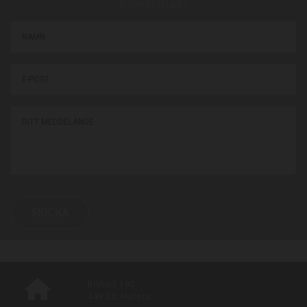
KOM I KONTAKT
Rished 190
449 50 Alafors