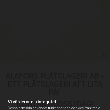
ALAFORS PLÅTSLAGERI AB -
ETT PLÅTSLAGERI ATT LITA
PÅ!
KONTAKTA OSS IDAG!
Vi värderar din integritet
Denna hemsida använder funktioner och cookies från tredje