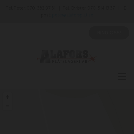
Tel. Peter: 070-382 97 31 | Tel. Christer: 070-514 13 37 | E-
post:
peter@alaforsplat.se
RING OSS!